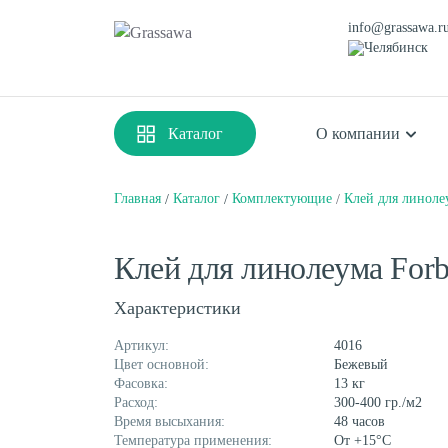
info@grassawa.r
Челябинск
Каталог
О компании
Главная
Каталог
Комплектующие
Клей для линоле
Спортивная
Декоративная
Клей для линолеума Forb
Цветная
Высокая
Монофиламентная
Фибриллированная
Характеристики
Артикул:
4016
Цвет основной:
Бежевый
Фасовка:
13 кг
Расход:
300-400 гр./м2
Время высыхания:
48 часов
Температура применения:
От +15°С