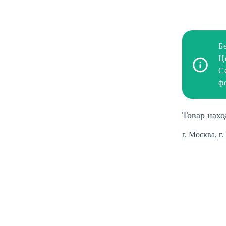
Б
Ц
С
ф
Товар нахо
г. Москва, г