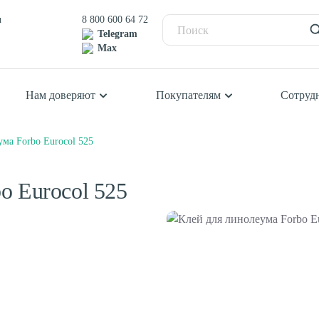
u
8 800 600 64 72
Telegram
Max
Нам доверяют
Покупателям
Сотруд
ума Forbo Eurocol 525
Балетный пол
П
К
Сценический линолеум
К
o Eurocol 525
К
К
Ш
Спортивный паркет
С
Спортивный линолеум