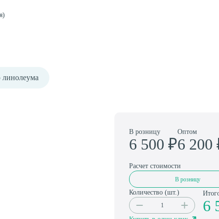
Амортизаторы для спортивного паркета
я)
о линолеума
В розницу
Оптом
6 500
₽
6 200
Расчет стоимости
В розницу
Количество (
шт.
)
Итог
6 