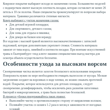
Ковровое покрытие выбирают исходя из назначения газона. Большинство моделей
с подшерстком имеют высокую плотность посадки, которая составляет не менее 26
петель в 10 см полотна. Наши специалисты проконсультируют по вопросам выбора
материала. Травинки различаются степенью мягкости.
Ковер выбирают с учетом назначения газона:
Для детской игровой площадки;
Для спортивного, детского газона;
Для зоны для отдыха и пикника;
Для декора на балкон или веранду.
Все изделия с высокой травой являются высококачественными с латексной
подложкой, которая дополнительно укрепляет стежки. Стоимость материала
зависит от типа ворса, линейной и плотности посадки. При монтаже искусственной
травы в Екатеринбурге «под ключ» нашими специалистами выезд мастера для
осмотра объекта осуществляется бесплатно.
Особенности ухода за высоким ворсом
Своевременная чистка является залогом безопасного использования покрытия.
Поверхность нужно по мере необходимости очищать пылесосом от мусора. Мелкие
загрязнения оседают на ворсинках в виде пленки, их можно смывать проточной
водой. Покрытие, которое используются для детских площадок, следует
своевременно дезинфицировать, чтобы исключить риск развития патогенных
бактерий и микроорганизмов, а трава была полностью безопасной.
В процессе уборки придерживайтесь таких правил:
Выполняйте чистку в противоположную сторону от направления волокон;
Поливайте участок со шланга 1-2 раза в месяц в зависимости от погодных
условий;