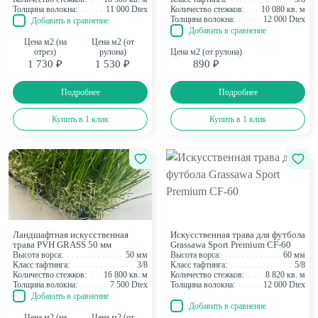
Толщина волокна:
11 000 Dtex
Количество стежков:
10 080 кв. м
Толщина волокна:
12 000 Dtex
Добавить в сравнение
Добавить в сравнение
Цена м2 (на
Цена м2 (от
отрез)
рулона)
Цена м2 (от рулона)
1 730 ₽
1 530 ₽
890 ₽
Подробнее
Подробнее
Купить в 1 клик
Купить в 1 клик
Ландшафтная искусственная
Искусственная трава для футбола
трава PVH GRASS 50 мм
Grassawa Sport Premium CF-60
Высота ворса:
50 мм
Высота ворса:
60 мм
Класс тафтинга:
3/8
Класс тафтинга:
5/8
Количество стежков:
16 800 кв. м
Количество стежков:
8 820 кв. м
Толщина волокна:
7 500 Dtex
Толщина волокна:
12 000 Dtex
Добавить в сравнение
Добавить в сравнение
Цена м2 (на
Цена м2 (от