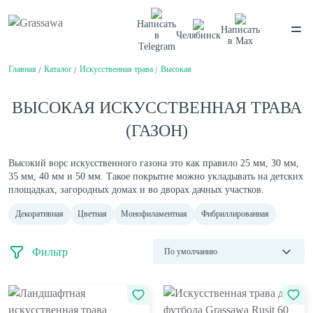
Написать
Написать
в
Челябинск
в
Max
Telegram
Главная
Каталог
Искусственная трава
Высокая
Спортивная
Декоративная
Цветная
Высокая
Монофиламентная
Фибриллированная
ВЫСОКАЯ ИСКУССТВЕННАЯ ТРАВА
Написать в
Telegram
Написать в
Max
Каталог
(ГАЗОН)
О компании
О компании
Высокий ворс искусственного газона это как правило 25 мм, 30 мм,
Балетный пол
Вакансии
Нам доверяют
Сценический линолеум
35 мм, 40 мм и 50 мм. Такое покрытие можно укладывать на детских
Проекты
площадках, загородных домах и во дворах дачных участков.
Сертификаты
Гарантии
Декоративная
Цветная
Монофиламентная
Фибриллированная
Отзывы
Спортивный паркет
Покупателям
Спортивный линолеум
Способы оплаты
Доставка
Фильтр
Обмен и возврат
Сотрудничество
Амортизаторы для спортивного паркета
Поставщикам
Плинтус для спортивного паркета
По умолчанию
Дизайнерам и архитекторам
Клей для искусственной травы
Проектировщикам
Клей для спортивного линолеума
Название (А - Я)
Монтаж
Контакты
Клей для спортивного паркета