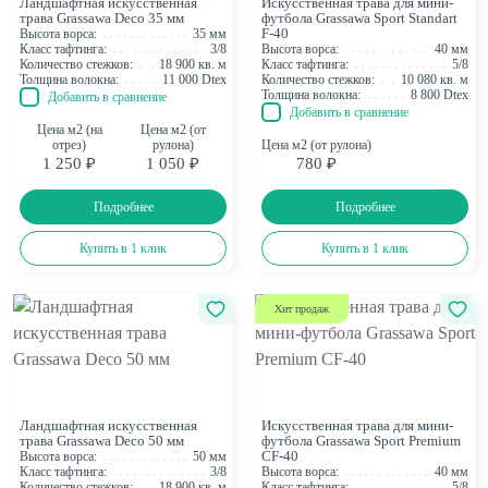
Ландшафтная искусственная
Искусственная трава для мини-
трава Grassawa Deco 35 мм
футбола Grassawa Sport Standart
F-40
Высота ворса:
35 мм
Класс тафтинга:
3/8
Высота ворса:
40 мм
Количество стежков:
18 900 кв. м
Класс тафтинга:
5/8
Толщина волокна:
11 000 Dtex
Количество стежков:
10 080 кв. м
Толщина волокна:
8 800 Dtex
Добавить в сравнение
Добавить в сравнение
Цена м2 (на
Цена м2 (от
отрез)
рулона)
Цена м2 (от рулона)
1 250 ₽
1 050 ₽
780 ₽
Подробнее
Подробнее
Купить в 1 клик
Купить в 1 клик
Хит продаж
Ландшафтная искусственная
Искусственная трава для мини-
трава Grassawa Deco 50 мм
футбола Grassawa Sport Premium
CF-40
Высота ворса:
50 мм
Класс тафтинга:
3/8
Высота ворса:
40 мм
Количество стежков:
18 900 кв. м
Класс тафтинга:
5/8