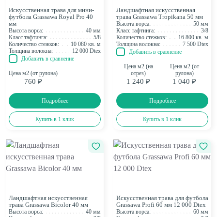
Искусственная трава для мини-
Ландшафтная искусственная
футбола Grassawa Royal Pro 40
трава Grassawa Tropikana 50 мм
мм
Высота ворса:
50 мм
Высота ворса:
40 мм
Класс тафтинга:
3/8
Класс тафтинга:
5/8
Количество стежков:
16 800 кв. м
Количество стежков:
10 080 кв. м
Толщина волокна:
7 500 Dtex
Толщина волокна:
12 000 Dtex
Добавить в сравнение
Добавить в сравнение
Цена м2 (на
Цена м2 (от
Цена м2 (от рулона)
отрез)
рулона)
760 ₽
1 240 ₽
1 040 ₽
Подробнее
Подробнее
Купить в 1 клик
Купить в 1 клик
Ландшафтная искусственная
Искусственная трава для футбола
трава Grassawa Bicolor 40 мм
Grassawa Profi 60 мм 12 000 Dtex
Высота ворса:
40 мм
Высота ворса:
60 мм