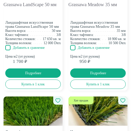
Ландшафтная искусственная
Ландшафтная искусственная
трава Grassawa LandScape 50 мм
трава Grassawa Meadow 35 мм
Высота ворса:
50 мм
Высота ворса:
35 мм
Класс тафтинга:
3/8
Класс тафтинга:
3/8
Количество стежков:
17 650 кв. м
Количество стежков:
18 900 кв. м
Толщина волокна:
12 000 Dtex
Толщина волокна:
10 500 Dtex
Добавить в сравнение
Добавить в сравнение
Цена м2 (от рулона)
Цена м2 (от рулона)
1 700 ₽
950 ₽
Подробнее
Подробнее
Купить в 1 клик
Купить в 1 клик
Хит продаж