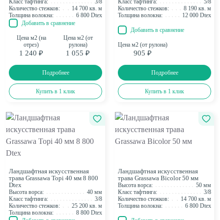
Класс тафтинга:
3/8
Класс тафтинга:
5/8
Количество стежков:
14 700 кв. м
Количество стежков:
8 190 кв. м
Толщина волокна:
6 800 Dtex
Толщина волокна:
12 000 Dtex
Добавить в сравнение
Добавить в сравнение
Цена м2 (на
Цена м2 (от
отрез)
рулона)
Цена м2 (от рулона)
1 240 ₽
1 055 ₽
905 ₽
Подробнее
Подробнее
Купить в 1 клик
Купить в 1 клик
Ландшафтная искусственная
Ландшафтная искусственная
трава Grassawa Topi 40 мм 8 800
трава Grassawa Bicolor 50 мм
Dtex
Высота ворса:
50 мм
Высота ворса:
40 мм
Класс тафтинга:
3/8
Класс тафтинга:
3/8
Количество стежков:
14 700 кв. м
Количество стежков:
25 200 кв. м
Толщина волокна:
6 800 Dtex
Толщина волокна:
8 800 Dtex
Закрыть
Фильтр товаров