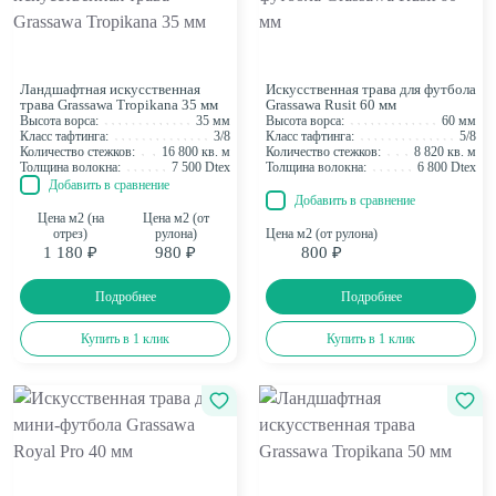
Клей для стыков
Название (Я - А)
Шовная лента
Скотч для сценического линолеума
Цена (низкая > высокая)
Цена (высокая > низкая)
Ландшафтная искусственная
Искусственная трава для футбола
Модель (А - Я)
трава Grassawa Tropikana 35 мм
Grassawa Rusit 60 мм
Высота ворса:
35 мм
Высота ворса:
60 мм
Модель (Я - А)
Класс тафтинга:
3/8
Класс тафтинга:
5/8
Количество стежков:
16 800 кв. м
Количество стежков:
8 820 кв. м
Толщина волокна:
7 500 Dtex
Толщина волокна:
6 800 Dtex
Добавить в сравнение
Добавить в сравнение
Цена м2 (на
Цена м2 (от
отрез)
рулона)
Цена м2 (от рулона)
1 180 ₽
980 ₽
800 ₽
Подробнее
Подробнее
Купить в 1 клик
Купить в 1 клик