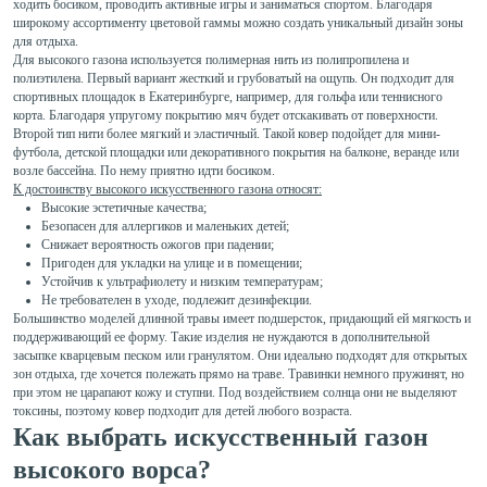
ходить босиком, проводить активные игры и заниматься спортом. Благодаря
широкому ассортименту цветовой гаммы можно создать уникальный дизайн зоны
для отдыха.
Для высокого газона используется полимерная нить из полипропилена и
полиэтилена. Первый вариант жесткий и грубоватый на ощупь. Он подходит для
спортивных площадок в Екатеринбурге, например, для гольфа или теннисного
корта. Благодаря упругому покрытию мяч будет отскакивать от поверхности.
Второй тип нити более мягкий и эластичный. Такой ковер подойдет для мини-
футбола, детской площадки или декоративного покрытия на балконе, веранде или
возле бассейна. По нему приятно идти босиком.
К достоинству высокого искусственного газона относят:
Высокие эстетичные качества;
Безопасен для аллергиков и маленьких детей;
Снижает вероятность ожогов при падении;
Пригоден для укладки на улице и в помещении;
Устойчив к ультрафиолету и низким температурам;
Не требователен в уходе, подлежит дезинфекции.
Большинство моделей длинной травы имеет подшерсток, придающий ей мягкость и
поддерживающий ее форму. Такие изделия не нуждаются в дополнительной
засыпке кварцевым песком или гранулятом. Они идеально подходят для открытых
зон отдыха, где хочется полежать прямо на траве. Травинки немного пружинят, но
при этом не царапают кожу и ступни. Под воздействием солнца они не выделяют
токсины, поэтому ковер подходит для детей любого возраста.
Как выбрать искусственный газон
высокого ворса?