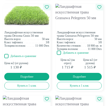
Ландшафтная искусственная
Ландшафтная искусственная
трава Desoma Grass 50 мм
трава Grassawa Pelegreen 50 мм
Высота ворса:
50 мм
Высота ворса:
50 мм
Класс тафтинга:
3/8
Класс тафтинга:
3/8
Толщина волокна:
11 000 Dtex
Количество стежков:
18 900 кв. м
Толщина волокна:
11 000 Dtex
Добавить в сравнение
Добавить в сравнение
Цена м2 (на
Цена м2 (от
Цена м2 (от рулона)
отрез)
рулона)
1 130 ₽
1 715 ₽
1 515 ₽
Подробнее
Подробнее
Купить в 1 клик
Купить в 1 клик