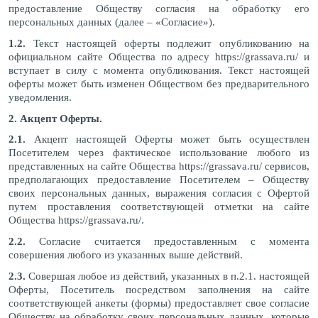
Клей для стыков
предоставление Обществу согласия на обработку его
Шовная лента
персональных данных (далее – «Согласие»).
Скотч для сценического линолеума
1.2.
Текст настоящей оферты подлежит опубликованию на
официальном сайте Общества по адресу https://grassava.ru/ и
вступает в силу с момента опубликования. Текст настоящей
оферты может быть изменен Обществом без предварительного
уведомления.
2. Акцепт Оферты.
2.1.
Акцепт настоящей Оферты может быть осуществлен
Посетителем через фактическое использование любого из
представленных на сайте Общества https://grassava.ru/ сервисов,
предполагающих предоставление Посетителем – Обществу
своих персональных данных, выражения согласия с Офертой
путем проставления соответствующей отметки на сайте
Общества https://grassava.ru/.
2.2.
Согласие считается предоставленным с момента
совершения любого из указанных выше действий.
2.3.
Совершая любое из действий, указанных в п.2.1. настоящей
Оферты, Посетитель посредством заполнения на сайте
соответствующей анкеты (формы) предоставляет свое согласие
Обществу на обработку своих персональных данных, которые