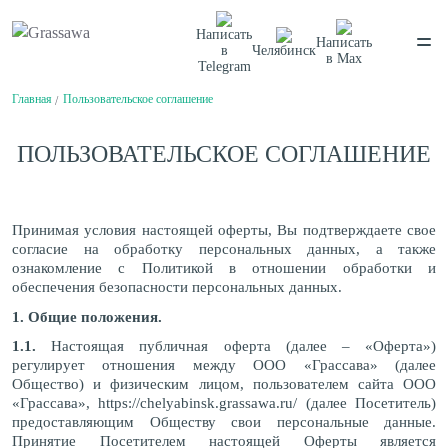
Написать
Написать
в
Челябинск
в
Max
Telegram
Главная
Пользовательское соглашение
Спортивная
Декоративная
Цветная
Высокая
Монофиламентная
Фибриллированная
ПОЛЬЗОВАТЕЛЬСКОЕ СОГЛАШЕНИЕ
Написать в
Telegram
Написать в
Max
Каталог
О компании
О компании
Принимая условия настоящей оферты, Вы подтверждаете свое
Балетный пол
Вакансии
согласие на обработку персональных данных, а также
Нам доверяют
Сценический линолеум
Проекты
ознакомление с Политикой в отношении обработки и
Сертификаты
обеспечения безопасности персональных данных.
Гарантии
Отзывы
Спортивный паркет
1. Общие положения.
Покупателям
Спортивный линолеум
Способы оплаты
1.1.
Настоящая публичная оферта (далее – «Оферта»)
Доставка
Обмен и возврат
регулирует отношения между ООО «Грассава» (далее
Сотрудничество
Амортизаторы для спортивного паркета
Общество) и физическим лицом, пользователем сайта ООО
Поставщикам
Плинтус для спортивного паркета
Дизайнерам и архитекторам
«Грассава»,
https://chelyabinsk.grassawa.ru/
(далее Посетитель)
Клей для искусственной травы
Проектировщикам
предоставляющим Обществу свои персональные данные.
Клей для спортивного линолеума
Монтаж
Контакты
Клей для спортивного паркета
Принятие Посетителем настоящей Оферты является