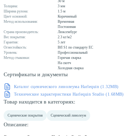
30 м
Толщина:
3 мм
Ширина рулона:
1.5 м
Цвет основной:
Коричневый
Метод использования:
Временная
Постоянная
Страна производитель:
Люксембург
Вес покрытия:
2.3 кг/м2
Гарантия:
5 лет
Огнестойкость:
BfI S1 по стандарту ЕС
Уровень:
Профессиональный
Метод стыковки:
Горячая сварка
На скотч
Холодная сварка
Сертификаты и документы
Каталог сценического линолеума Harlequin (1.32MB)
Технические характеристики Harlequin Studio (1.68MB)
Товар находится в категориях:
Сценические покрытия
Сценический линолеум
Описание: