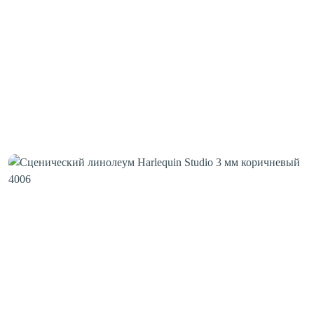
Клей для стыков
Шовная лента
Скотч для сценического линолеума