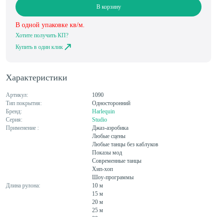
В корзину
В одной упаковке
кв/м.
Хотите получить КП?
Купить в один клик
Характеристики
Артикул:
1090
Тип покрытия:
Односторонний
Бренд:
Harlequin
Серия:
Studio
Применение :
Джаз-аэробика
Любые сцены
Любые танцы без каблуков
Показы мод
Современные танцы
Хип-хоп
Шоу-программы
Длина рулона:
10 м
15 м
20 м
25 м