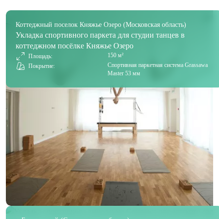
Коттеджный поселок Княжье Озеро (Московская область)
Укладка спортивного паркета для студии танцев в
коттеджном посёлке Княжье Озеро
150 м²
Площадь:
Спортивная паркетная система Grassawa
Покрытие:
Master 53 мм