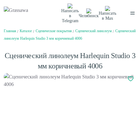
Написать
Написать
в
Челябинск
в
Max
Telegram
Главная
Каталог
Сценические покрытия
Сценический линолеум
Сценический
Спортивная
Декоративная
Цветная
Высокая
линолеум Harlequin Studio 3 мм коричневый 4006
Монофиламентная
Фибриллированная
Написать в
Telegram
Написать в
Max
Сценический линолеум Harlequin Studio 3
Каталог
мм коричневый 4006
О компании
О компании
Балетный пол
Вакансии
Нам доверяют
Сценический линолеум
Проекты
Сертификаты
Гарантии
Отзывы
Спортивный паркет
Покупателям
Спортивный линолеум
Способы оплаты
Доставка
Обмен и возврат
Сотрудничество
Амортизаторы для спортивного паркета
Поставщикам
Плинтус для спортивного паркета
Дизайнерам и архитекторам
Клей для искусственной травы
Проектировщикам
Клей для спортивного линолеума
Монтаж
Контакты
Клей для спортивного паркета