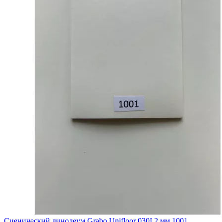
Сценический линолеум Grabo Unifloor 030I 2 мм 1001