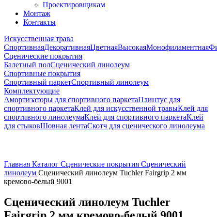
Проектировщикам
Монтаж
Контакты
Искусственная трава
Спортивная
Декоративная
Цветная
Высокая
Монофиламентная
Фи
Сценические покрытия
Балетный пол
Сценический линолеум
Спортивные покрытия
Спортивный паркет
Спортивный линолеум
Комплектующие
Амортизаторы для спортивного паркета
Плинтус для
спортивного паркета
Клей для искусственной травы
Клей для
спортивного линолеума
Клей для спортивного паркета
Клей
для стыков
Шовная лента
Скотч для сценического линолеума
Главная
Каталог
Сценические покрытия
Сценический
линолеум
Сценический линолеум Tuchler Fairgrip 2 мм
кремово-белый 9001
Сценический линолеум Tuchler
Fairgrip 2 мм кремово-белый 9001