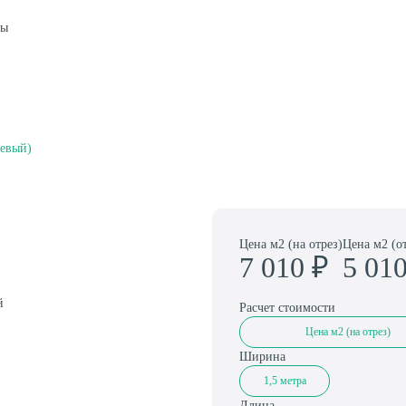
Амортизаторы для спортивного паркета
цы
цевый)
Цена м2 (на отрез)
Цена м2 (о
7 010
₽
5 01
й
Расчет стоимости
Цена м2 (на отрез)
Ширина
1,5 метра
Длина