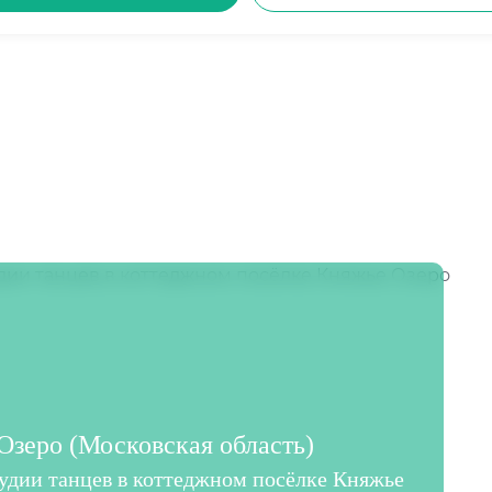
зеро (Московская область)
тудии танцев в коттеджном посёлке Княжье