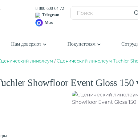
u
8 800 600 64 72
Telegram
Max
Нам доверяют
Покупателям
Сотруд
Сценический линолеум
Сценический линолеум Tuchler Showf
Балетный пол
П
К
Сценический линолеум
chler Showfloor Event Gloss 150 
К
К
я
К
Ш
Спортивный паркет
С
Спортивный линолеум
атры