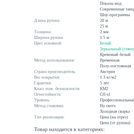
Показы мод
Современные тан
Шоу-программы
Длина рулона:
20 м
25 м
Толщина:
2 мм
Ширина рулона:
1.5 м
Цвет основной:
Белый
Зеркальный (глян
Кремовый белый
Метод использования:
Временная
Полу-постоянная
Страна производитель:
Австрия
Вес покрытия:
1.3 кг/м2
Гарантия:
5 лет
Класс пож. безопасности:
КМ2
Огнестойкость:
Cfl-s1
Уровень:
Профессиональны
Метод стыковки:
На скотч
Холодная сварка
Тип реализации:
Цена (на отрез)
Цена (от рулона)
Товар находится в категориях: