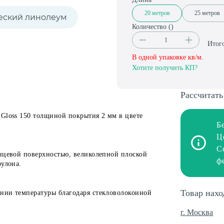
20 метров
25 метров
еский линолеум
Количество (
)
Итог
В одной упаковке
кв/м.
Хотите получить КП?
Рассчитать
 Gloss 150 толщиной покрытия 2 мм в цвете
Б
Ц
С
янцевой поверхностью, великолепной плоской
ф
рулона.
Товар нахо
нии температуры благодаря стекловолоконной
г. Москва