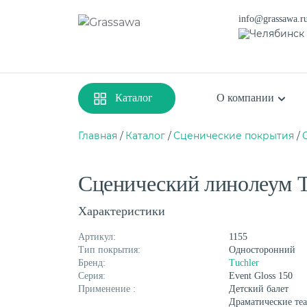
info@grassawa.r
Челябинск
Каталог
О компании
Главная
Каталог
Сценические покрытия
Сценический линолеум Tu
Спортивная
Декоративная
Цветная
Высокая
Характеристики
Монофиламентная
Фибриллированна
Артикул:
1155
Тип покрытия:
Односторонний
Бренд:
Tuchler
Серия:
Event Gloss 150
Применение :
Детский балет
Драматические те