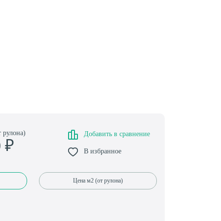
т рулона)
Добавить в сравнение
0
₽
В избранное
Цена м2 (от рулона)