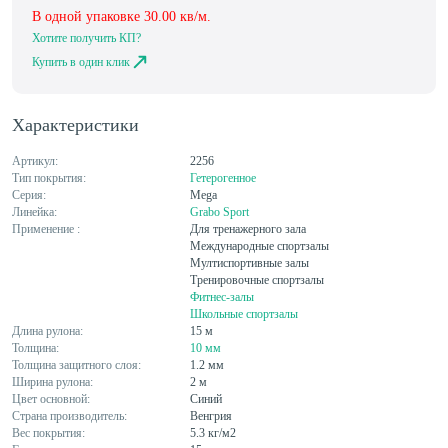
В одной упаковке
30.00
кв/м.
Хотите получить КП?
Купить в один клик
Характеристики
Артикул:
2256
Тип покрытия:
Гетерогенное
Серия:
Mega
Линейка:
Grabo Sport
Применение :
Для тренажерного зала
Международные спортзалы
Мултиспортивные залы
Тренировочные спортзалы
Фитнес-залы
Школьные спортзалы
Длина рулона:
15 м
Толщина:
10 мм
Толщина защитного слоя:
1.2 мм
Ширина рулона:
2 м
Цвет основной:
Синий
Страна производитель:
Венгрия
Вес покрытия:
5.3 кг/м2