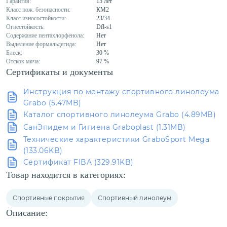
Гарантия:
15 лет
Класс пож. безопасности:
КМ2
Класс износостойкости:
23/34
Огнестойкость:
Dfl-s1
Содержание пентахлорфенола:
Нет
Выделение формальдегида:
Нет
Блеск:
30 %
Отскок мяча:
97 %
Сертификаты и документы
Инструкция по монтажу спортивного линолеума
Grabo (5.47MB)
Каталог спортивного линолеума Grabo (4.89MB)
СанЭпидем и Гигиена Graboplast (1.31MB)
Технические характеристики GraboSport Mega
(133.06KB)
Сертификат FIBA (329.91KB)
Товар находится в категориях:
Спортивные покрытия
Спортивный линолеум
Описание: