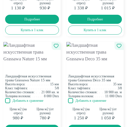
отрез)
рулона)
отрез)
рулона)
1 130 ₽
930 ₽
1 338 ₽
1 015 ₽
Подробнее
Подробнее
Купить в 1 клик
Купить в 1 клик
Ландшафтная искусственная
Ландшафтная искусственная
трава Grassawa Nature 15 мм
трава Grassawa Deco 35 мм
Высота ворса:
15 мм
Высота ворса:
35 мм
Класс тафтинга:
5/8
Класс тафтинга:
3/8
Количество стежков:
21 000 кв. м
Количество стежков:
18 900 кв. м
Толщина волокна:
8 000 Dtex
Толщина волокна:
11 000 Dtex
Добавить в сравнение
Добавить в сравнение
Цена м2 (на
Цена м2 (от
Цена м2 (на
Цена м2 (от
отрез)
рулона)
отрез)
рулона)
980 ₽
780 ₽
1 250 ₽
1 050 ₽