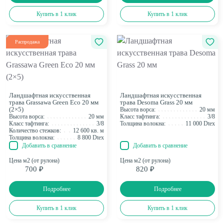
Купить в 1 клик
Купить в 1 клик
Распродажа
Ландшафтная искусственная
Ландшафтная искусственная
трава Grassawa Green Eco 20 мм
трава Desoma Grass 20 мм
(2×5)
Высота ворса:
20 мм
Высота ворса:
20 мм
Класс тафтинга:
3/8
Класс тафтинга:
3/8
Толщина волокна:
11 000 Dtex
Количество стежков:
12 600 кв. м
Толщина волокна:
8 800 Dtex
Добавить в сравнение
Добавить в сравнение
Цена м2 (от рулона)
Цена м2 (от рулона)
700 ₽
820 ₽
Подробнее
Подробнее
Купить в 1 клик
Купить в 1 клик