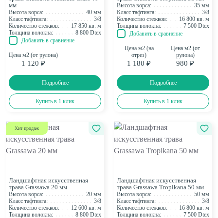
Фибриллированная
1
мм
Высота ворса:
35 мм
Особенность
Высота ворса:
40 мм
Класс тафтинга:
3/8
Премиум (дорогая)
38
Класс тафтинга:
3/8
Количество стежков:
16 800 кв. м
Ещё Характеристики
Количество стежков:
17 850 кв. м
Толщина волокна:
7 500 Dtex
Найдено:
56
Показать
Толщина волокна:
8 800 Dtex
Добавить в сравнение
Найдено:
56
Показать
Добавить в сравнение
Фильтр
Цена м2 (на
Цена м2 (от
Цена м2 (от рулона)
отрез)
рулона)
1 120 ₽
1 180 ₽
980 ₽
Подробнее
Подробнее
Купить в 1 клик
Купить в 1 клик
Хит продаж
Ландшафтная искусственная
Ландшафтная искусственная
трава Grassawa 20 мм
трава Grassawa Tropikana 50 мм
Высота ворса:
20 мм
Высота ворса:
50 мм
Класс тафтинга:
3/8
Класс тафтинга:
3/8
Количество стежков:
12 600 кв. м
Количество стежков:
16 800 кв. м
Толщина волокна:
8 800 Dtex
Толщина волокна:
7 500 Dtex