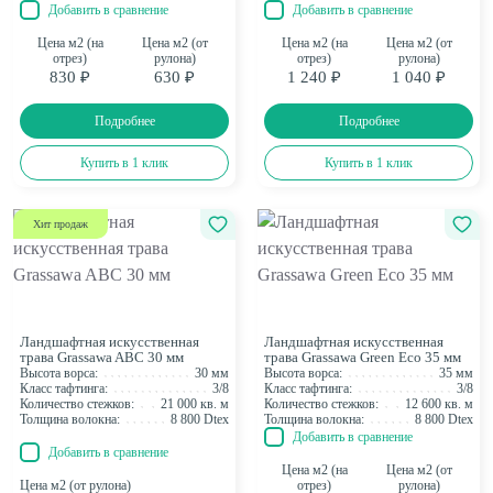
Добавить в сравнение
Добавить в сравнение
Цена м2 (на
Цена м2 (от
Цена м2 (на
Цена м2 (от
отрез)
рулона)
отрез)
рулона)
830 ₽
630 ₽
1 240 ₽
1 040 ₽
Подробнее
Подробнее
Купить в 1 клик
Купить в 1 клик
Хит продаж
Ландшафтная искусственная
Ландшафтная искусственная
трава Grassawa ABC 30 мм
трава Grassawa Green Eco 35 мм
Высота ворса:
30 мм
Высота ворса:
35 мм
Класс тафтинга:
3/8
Класс тафтинга:
3/8
Количество стежков:
21 000 кв. м
Количество стежков:
12 600 кв. м
Толщина волокна:
8 800 Dtex
Толщина волокна:
8 800 Dtex
Добавить в сравнение
Добавить в сравнение
Цена м2 (на
Цена м2 (от
Цена м2 (от рулона)
отрез)
рулона)