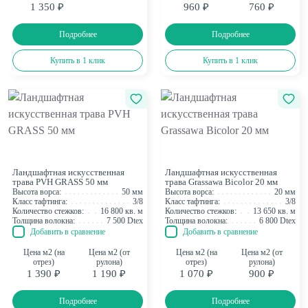
1 350 ₽
960 ₽
760 ₽
Подробнее
Подробнее
Купить в 1 клик
Купить в 1 клик
Ландшафтная искусственная
Ландшафтная искусственная
трава PVH GRASS 50 мм
трава Grassawa Bicolor 20 мм
Высота ворса:
50 мм
Высота ворса:
20 мм
Класс тафтинга:
3/8
Класс тафтинга:
3/8
Количество стежков:
16 800 кв. м
Количество стежков:
13 650 кв. м
Толщина волокна:
7 500 Dtex
Толщина волокна:
6 800 Dtex
Добавить в сравнение
Добавить в сравнение
Цена м2 (на
Цена м2 (от
Цена м2 (на
Цена м2 (от
отрез)
рулона)
отрез)
рулона)
1 390 ₽
1 190 ₽
1 070 ₽
900 ₽
Подробнее
Подробнее