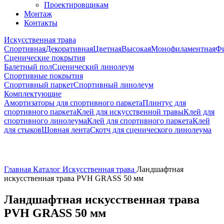
Проектировщикам
Монтаж
Контакты
Искусственная трава
Спортивная
Декоративная
Цветная
Высокая
Монофиламентная
Фи
Сценические покрытия
Балетный пол
Сценический линолеум
Спортивные покрытия
Спортивный паркет
Спортивный линолеум
Комплектующие
Амортизаторы для спортивного паркета
Плинтус для
спортивного паркета
Клей для искусственной травы
Клей для
спортивного линолеума
Клей для спортивного паркета
Клей
для стыков
Шовная лента
Скотч для сценического линолеума
Главная
Каталог
Искусственная трава
Ландшафтная
искусственная трава PVH GRASS 50 мм
Ландшафтная искусственная трава
PVH GRASS 50 мм