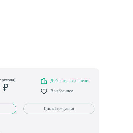
т рулона)
Добавить в сравнение
0
₽
В избранное
Цена м2 (от рулона)