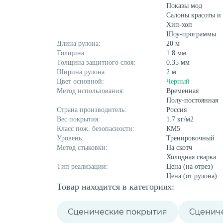
Показы мод
Салоны красоты и
Хип-хоп
Шоу-программы
Длина рулона:
20 м
Толщина:
1.8 мм
Толщина защитного слоя:
0.35 мм
Ширина рулона:
2 м
Цвет основной:
Черный
Метод использования:
Временная
Полу-постоянная
Страна производитель:
Россия
Вес покрытия:
1.7 кг/м2
Класс пож. безопасности:
КМ5
Уровень:
Тренировочный
Метод стыковки:
На скотч
Холодная сварка
Тип реализации:
Цена (на отрез)
Цена (от рулона)
Товар находится в категориях:
Сценические покрытия
Сценич