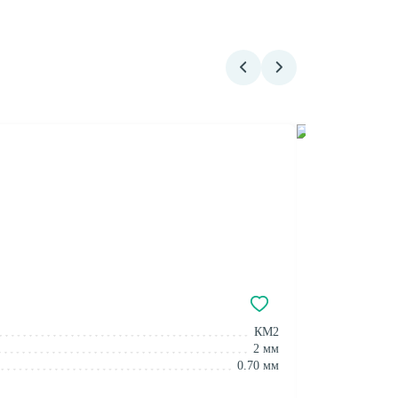
Сценический 
КМ2
Класс пож. без
2 мм
Толщина:
0.70 мм
Толщина защит
Добавить