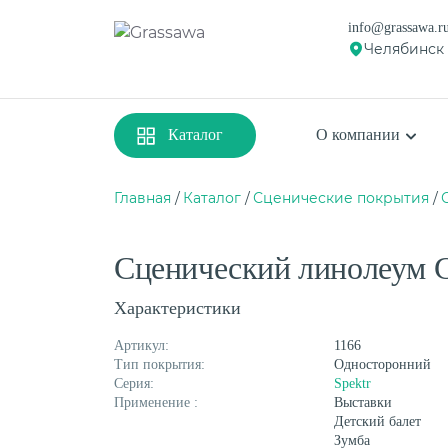
info@grassawa.r
Челябинск
Каталог
О компании
Главная
Каталог
Сценические покрытия
Спортивная
Декоративная
Сценический линолеум Gr
Цветная
Высокая
Монофиламентная
Фибриллированна
Характеристики
Артикул:
1166
Тип покрытия:
Односторонний
Серия:
Spektr
Применение :
Выставки
Детский балет
Зумба