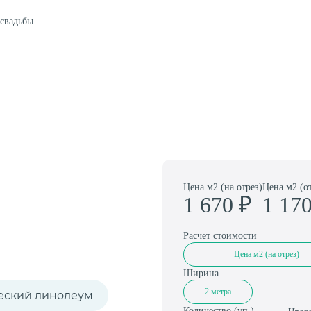
Амортизаторы для спортивного паркета
 свадьбы
Цена м2 (на отрез)
Цена м2 (о
1 670
₽
1 17
Расчет стоимости
Цена м2 (на отрез)
Ширина
2 метра
еский линолеум
Количество (
уп.
)