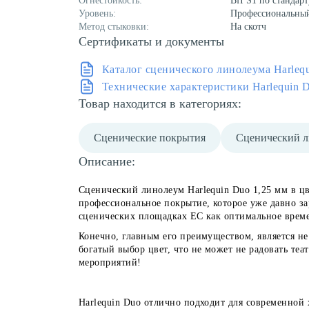
Огнестойкость:
BfI S1 по стандар
Уровень:
Профессиональны
Метод стыковки:
На скотч
Сертификаты и документы
Каталог сценического линолеума Harleq
Технические характеристики Harlequin 
Товар находится в категориях:
Сценические покрытия
Сценический 
Описание:
Сценический линолеум Harlequin Duo 1,25 мм в ц
профессиональное покрытие, которое уже давно за
сценических площадках ЕС как оптимальное врем
Конечно, главным его преимуществом, является не
богатый выбор цвет, что не может не радовать теа
мероприятий!
Harlequin Duo отлично подходит для современной 