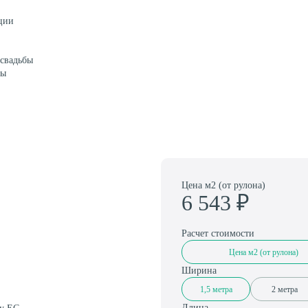
ции
Амортизаторы для спортивного паркета
 свадьбы
цы
Цена м2 (от рулона)
6 543
₽
Расчет стоимости
Цена м2 (от рулона)
Ширина
1,5 метра
2 метра
Длина