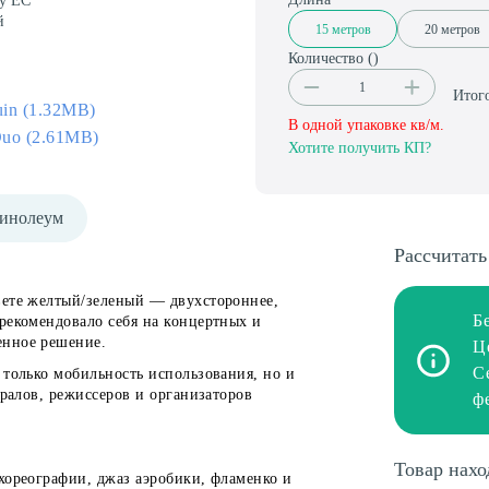
ту ЕС
й
15 метров
20 метров
Количество (
)
Итог
uin (1.32MB)
В одной упаковке
кв/м.
Duo (2.61MB)
Хотите получить КП?
линолеум
Рассчитать
вете желтый/зеленый — двухстороннее,
Б
рекомендовало себя на концертных и
енное решение.
Ц
С
 только мобильность использования, но и
тралов, режиссеров и организаторов
ф
Товар нахо
хореографии, джаз аэробики, фламенко и