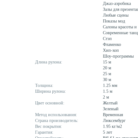
Джаз-аэробика
Залы для презента
Любые сцены
Показы мод
Салоны красоты и
Современные тан
Стэп
Фламенко
Хип-хоп
Шоу-программы
Длина рулона:
15 м
20 м
25 м
30 м
Толщина:
1.25 мм
Ширина рулона:
1.5 м
2 м
Цвет основной:
Желтый
Зеленый
Метод использования:
Временная
Страна производитель:
Люксембург
Вес покрытия:
1.95 кг/м2
Гарантия:
5 лет