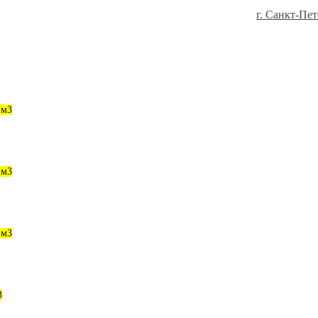
г. Санкт-Пет
 м3
 м3
 м3
3