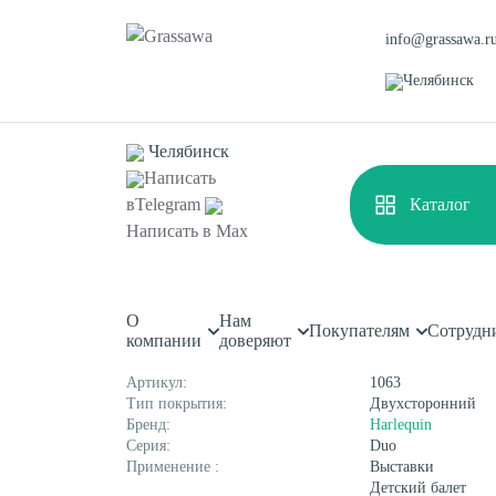
info@grassawa.r
Челябинск
Челябинск
Написать
в
Telegram
Каталог
Главная
Каталог
Сценические покрытия
Сценичес
Написать в
Max
Сценический линолеум H
О
Нам
Спортивная
Декоративная
Покупателям
Сотрудн
Характеристики
компании
доверяют
Цветная
Высокая
Монофиламентная
Фибриллированная
Артикул:
1063
Тип покрытия:
Двухсторонний
Бренд:
Harlequin
Серия:
Duo
Применение :
Выставки
Детский балет