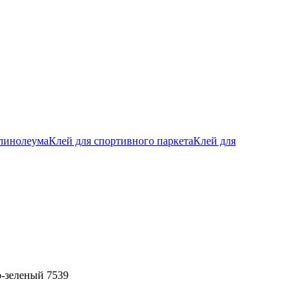
 линолеума
Клей для спортивного паркета
Клей для
о-зеленый 7539