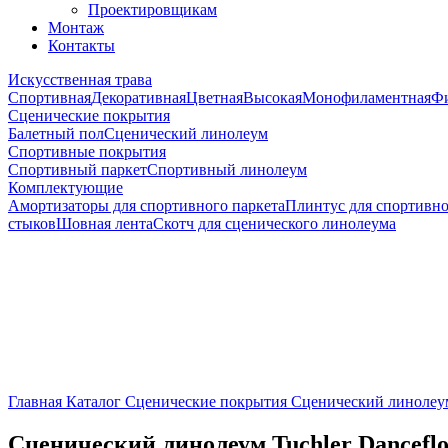
Проектировщикам
Монтаж
Контакты
Искусственная трава
Спортивная
Декоративная
Цветная
Высокая
Монофиламентная
Фи
Сценические покрытия
Балетный пол
Сценический линолеум
Спортивные покрытия
Спортивный паркет
Спортивный линолеум
Комплектующие
Амортизаторы для спортивного паркета
Плинтус для спортивно
стыков
Шовная лента
Скотч для сценического линолеума
Главная
Каталог
Сценические покрытия
Сценический линолеу
Сценический линолеум Tuchler Danceflo