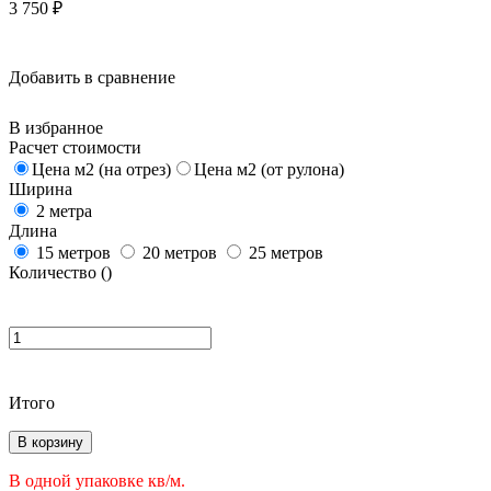
3 750
₽
Добавить в сравнение
В избранное
Расчет стоимости
Цена м2 (на отрез)
Цена м2 (от рулона)
Ширина
2 метра
Длина
15 метров
20 метров
25 метров
Количество (
)
Итого
В корзину
В одной упаковке
кв/м.