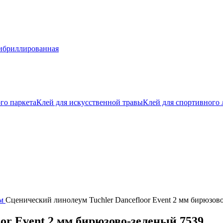
бриллированная
го паркета
Клей для искусственной травы
Клей для спортивного
м
Сценический линолеум Tuchler Dancefloor Event 2 мм бирюзов
or Event 2 мм бирюзово-зеленый 7539