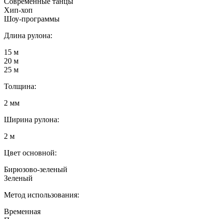
Современные танцы
Хип-хоп
Шоу-программы
Длина рулона:
15 м
20 м
25 м
Толщина:
2 мм
Ширина рулона:
2 м
Цвет основной:
Бирюзово-зеленый
Зеленый
Метод использования:
Временная