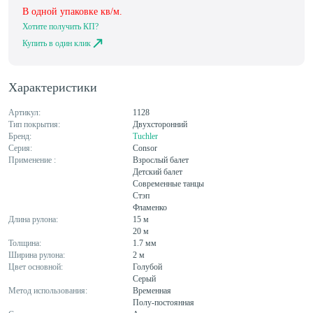
В одной упаковке
кв/м.
Хотите получить КП?
Купить в один клик
Характеристики
Артикул:
1128
Тип покрытия:
Двухсторонний
Бренд:
Tuchler
Серия:
Consor
Применение :
Взрослый балет
Детский балет
Современные танцы
Стэп
Фламенко
Длина рулона:
15 м
20 м
Толщина:
1.7 мм
Ширина рулона:
2 м
Цвет основной:
Голубой
Серый
Метод использования:
Временная
Полу-постоянная