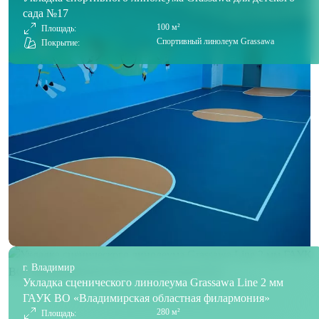
сада №17
100 м²
Площадь:
Спортивный линолеум Grassawa
Покрытие:
г. Владимир
Укладка сценического линолеума Grassawa Line 2 мм
ГАУК ВО «Владимирская областная филармония»
280 м²
Площадь: