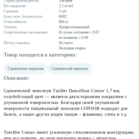
Страна производитель:
Австрия
Вес покрытия:
2.2 кг/м2
Гарантия:
5 лет
Класс пож. безопасности:
КМ2
Огнестойкость:
Bfl-s1
Уровень:
Профессиональный
Сопротивление скольжению:
В сухом состоянии ≥ 0.67
во влажном ≥ 0.49
Метод стыковки:
На скотч
Холодная сварка
Товар находится в категориях:
Сценические покрытия
Сценический линолеум
Описание:
Сценический линолеум Tuchler Dancefloor Consor 1,7 мм,
голубой/серый цвет — является двухсторонним покрытием с
улучшенной поверхностью. Благодаря своей улучшенной
поверхности танцевальный линолеум CONSOR подходит для
балета, а также других видов танцев – фламенко, степа и т.д.
Tuechler Consor имеет усиленную стекловолокном конструкцию,
при его помощи, на этом покрытии можно с лёгкостью