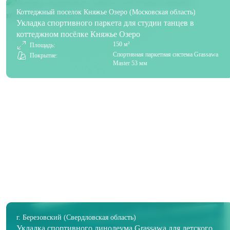
Коттеджный поселок Княжье Озеро (Московская область)
Укладка спортивного паркета для студии танцев в
коттеджном посёлке Княжье Озеро
150 м²
Площадь:
Спортивная паркетная система Grassawa
Покрытие:
Master 53 мм
г. Березовский (Свердловская область)
Укладка спортивного линолеума Grassawa для детского