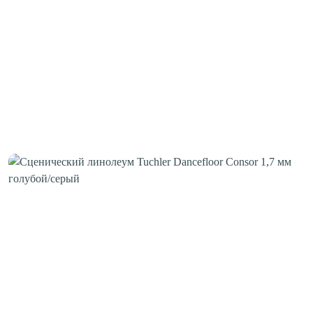
Клей для стыков
Шовная лента
Скотч для сценического линолеума