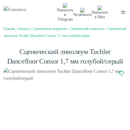
Написать
Написать
в
Челябинск
в
Max
Telegram
Главная
Каталог
Сценические покрытия
Сценический линолеум
Сценический
Спортивная
Декоративная
Цветная
Высокая
линолеум Tuchler Dancefloor Consor 1,7 мм голубой/серый
Монофиламентная
Фибриллированная
Написать в
Telegram
Написать в
Max
Сценический линолеум Tuchler
Каталог
Dancefloor Consor 1,7 мм голубой/серый
О компании
О компании
Балетный пол
Вакансии
Нам доверяют
Сценический линолеум
Проекты
Сертификаты
Гарантии
Отзывы
Спортивный паркет
Покупателям
Спортивный линолеум
Способы оплаты
Доставка
Обмен и возврат
Сотрудничество
Амортизаторы для спортивного паркета
Поставщикам
Плинтус для спортивного паркета
Дизайнерам и архитекторам
Клей для искусственной травы
Проектировщикам
Клей для спортивного линолеума
Монтаж
Контакты
Клей для спортивного паркета