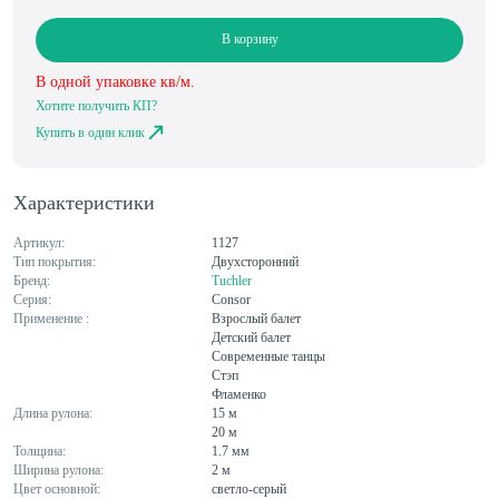
В корзину
В одной упаковке
кв/м.
Хотите получить КП?
Купить в один клик
Характеристики
Артикул:
1127
Тип покрытия:
Двухсторонний
Бренд:
Tuchler
Серия:
Consor
Применение :
Взрослый балет
Детский балет
Современные танцы
Стэп
Фламенко
Длина рулона:
15 м
20 м
Толщина:
1.7 мм
Ширина рулона:
2 м
Цвет основной:
светло-серый