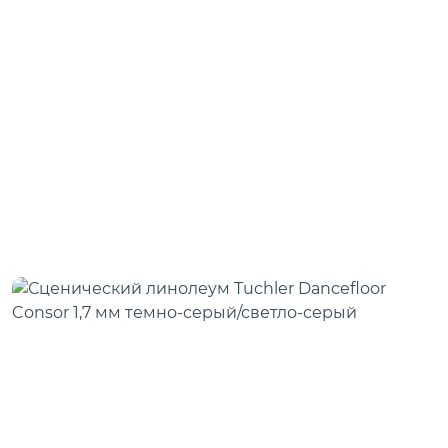
Шовная лента
Скотч для сценического линолеума