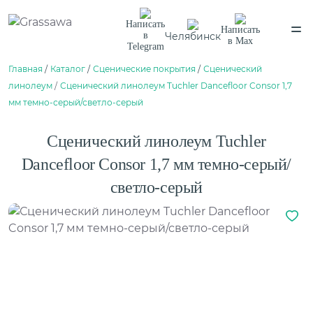
Написать
Написать
Челябинск
в
в
Max
Telegram
Главная
Каталог
Сценические покрытия
Сценический
Спортивная
Декоративная
Цветная
Высокая
линолеум
Сценический линолеум Tuchler Dancefloor Consor 1,7
Монофиламентная
Фибриллированная
мм темно-серый/светло-серый
Написать в
Telegram
Написать в
Max
Каталог
Сценический линолеум Tuchler
О компании
О компании
Dancefloor Consor 1,7 мм темно-серый/
Балетный пол
Вакансии
Нам доверяют
Сценический линолеум
светло-серый
Проекты
Сертификаты
Гарантии
Отзывы
Спортивный паркет
Покупателям
Спортивный линолеум
Способы оплаты
Доставка
Обмен и возврат
Сотрудничество
Амортизаторы для спортивного паркета
Поставщикам
Плинтус для спортивного паркета
Дизайнерам и архитекторам
Клей для искусственной травы
Проектировщикам
Клей для спортивного линолеума
Монтаж
Клей для спортивного паркета
Контакты
Клей для стыков