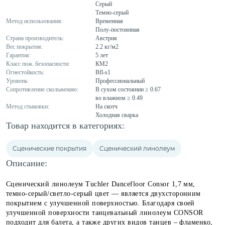
Серый
Темно-серый
Метод использования:
Временная
Полу-постоянная
Страна производитель:
Австрия
Вес покрытия:
2.2 кг/м2
Гарантия:
5 лет
Класс пож. безопасности:
КМ2
Огнестойкость:
Bfl-s1
Уровень:
Профессиональный
Сопротивление скольжению:
В сухом состоянии ≥ 0.67
во влажном ≥ 0.49
Метод стыковки:
На скотч
Холодная сварка
Товар находится в категориях:
Сценические покрытия
Сценический линолеум
Описание:
Сценический линолеум Tuchler Dancefloor Consor 1,7 мм,
темно-серый/светло-серый цвет — является двухсторонним
покрытием с улучшенной поверхностью. Благодаря своей
улучшенной поверхности танцевальный линолеум CONSOR
подходит для балета, а также других видов танцев – фламенко,