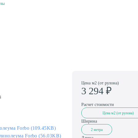
Амортизаторы для спортивного паркета
алы
Цена м2 (от рулона)
3 294
₽
й
Расчет стоимости
Цена м2 (от рулона)
Ширина
олеума Forbo (109.45KB)
2 метра
линолеума Forbo (56.03KB)
Длина