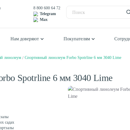
u
8 800 600 64 72
Telegram
Max
Нам доверяют
Покупателям
Сотруд
й линолеум
Спортивный линолеум Forbo Spotrline 6 мм 3040 Lime
Балетный пол
П
К
Сценический линолеум
К
bo Spotrline 6 мм 3040 Lime
К
К
Ш
Спортивный паркет
С
Спортивный линолеум
 залы
их садах
ортзалы