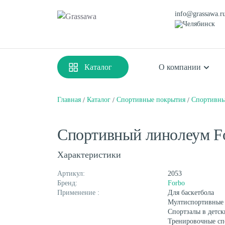
info@grassawa.r
Челябинск
Каталог
О компании
Главная
Каталог
Спортивные покрытия
Спортивны
Спортивная
Декоративная
Спортивный линолеум For
Цветная
Высокая
Монофиламентная
Фибриллированная
Характеристики
Артикул:
2053
Бренд:
Forbo
Применение :
Для баскетбола
Мултиспортивные
Спортзалы в детск
Тренировочные сп