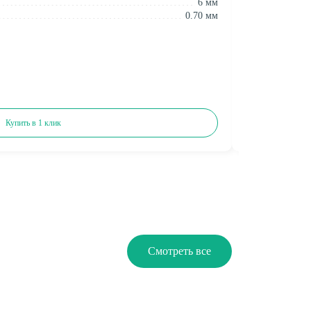
6 мм
Толщина:
0.70 мм
Толщина защит
Добавить
Цена м2 (от рулон
3 380 ₽
Купить в 1 клик
Смотреть все