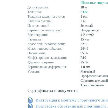
Школьные спортз
Длина рулона:
18 м
Толщина:
6 мм
Толщина защитного слоя:
1 мм
Ширина рулона:
2 м
Цвет основной:
Зеленый
Страна производитель:
Нидерланды
Вес покрытия:
4.2 кг/м2
Гарантия:
15 лет
Класс пож. безопасности:
КМ2
Класс износостойкости:
34/43
Отскок мяча:
95 %
Коэфф. трения скольжения:
R10
Ударопоглощение:
25 %
Вертикальная деформация:
1.0 мм
Уровень:
Матчевый
Профессиональны
Соревновательный
Тренировочный
Сертификаты и документы
Инструкция к монтажу спортивного лин
Подготовка основания для спортивного 