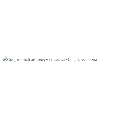
Шовная лента
Скотч для сценического линолеума