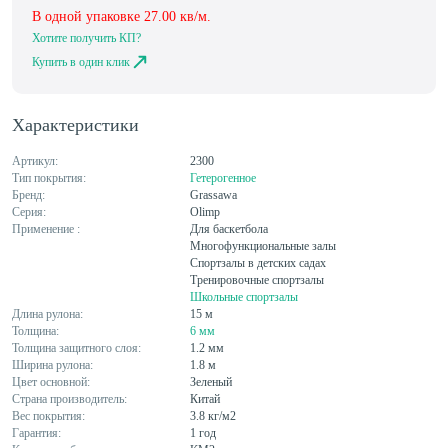
В одной упаковке
27.00
кв/м.
Хотите получить КП?
Купить в один клик
Характеристики
Артикул:
2300
Тип покрытия:
Гетерогенное
Бренд:
Grassawa
Серия:
Olimp
Применение :
Для баскетбола
Многофункциональные залы
Спортзалы в детских садах
Тренировочные спортзалы
Школьные спортзалы
Длина рулона:
15 м
Толщина:
6 мм
Толщина защитного слоя:
1.2 мм
Ширина рулона:
1.8 м
Цвет основной:
Зеленый
Страна производитель:
Китай
Вес покрытия:
3.8 кг/м2
Гарантия:
1 год