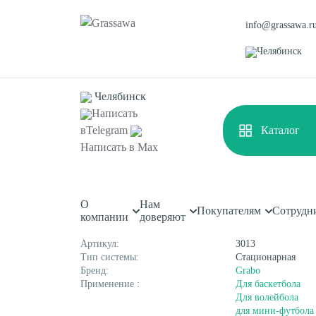
info@grassawa.r
Челябинск
Челябинск
Написать
в
Telegram
Каталог
Главная
Каталог
Спортивные покрытия
Спортивны
Написать в
Max
Спортивная паркетная сис
О
Нам
Спортивная
Декоративная
Покупателям
Сотрудн
Характеристики
компании
доверяют
Цветная
Высокая
Монофиламентная
Фибриллированная
Артикул:
3013
Тип системы:
Стационарная
Бренд:
Grabo
Применение :
Для баскетбола
Для волейбола
для мини-футбола