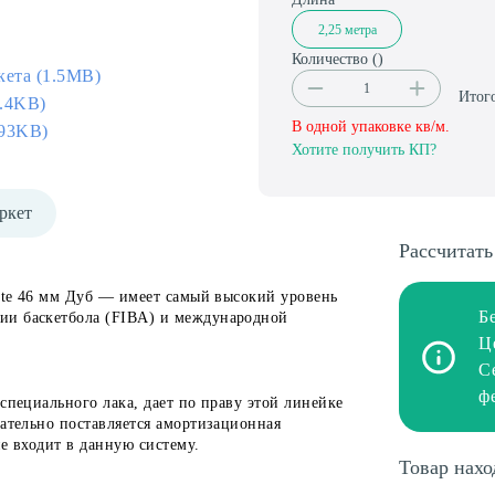
2,25 метра
Количество (
)
кета (1.5MB)
Итог
3.4KB)
В одной упаковке
кв/м.
.93KB)
Хотите получить КП?
ркет
Рассчитать
lite 46 мм Дуб — имеет самый высокий уровень
Б
ии баскетбола (FIBA) и международной
Ц
С
ф
специального лака, дает по праву этой линейке
зательно поставляется амортизационная
е входит в данную систему.
Товар нахо