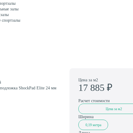
портзалы
ьные залы
Амортизаторы для спортивного паркета
 залы
 спортзалы
Цена за м2
й
17 885
₽
подложка ShockPad Elite 24 мм
Расчет стоимости
Цена за м2
Ширина
0,19 метра
Длина