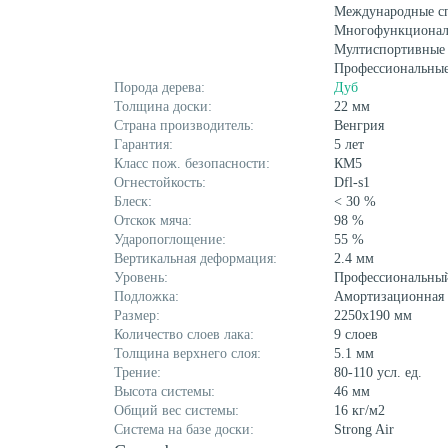
Международные с
Многофункционал
Мултиспортивные
Профессиональные
Порода дерева:
Дуб
Толщина доски:
22 мм
Страна производитель:
Венгрия
Гарантия:
5 лет
Класс пож. безопасности:
КМ5
Огнестойкость:
Dfl-s1
Блеск:
< 30 %
Отскок мяча:
98 %
Ударопоглощение:
55 %
Вертикальная деформация:
2.4 мм
Уровень:
Профессиональны
Подложка:
Амортизационная 
Размер:
2250х190 мм
Количество слоев лака:
9 слоев
Толщина верхнего слоя:
5.1 мм
Трение:
80-110 усл. ед.
Высота системы:
46 мм
Общий вес системы:
16 кг/м2
Система на базе доски:
Strong Air