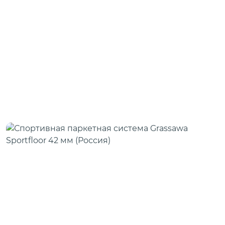
Шовная лента
Скотч для сценического линолеума