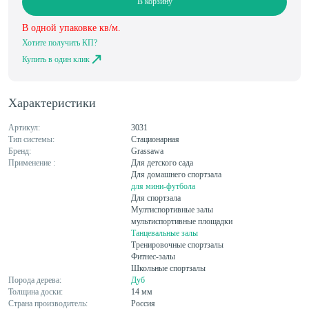
В корзину
В одной упаковке
кв/м.
Хотите получить КП?
Купить в один клик
Характеристики
Артикул:
3031
Тип системы:
Стационарная
Бренд:
Grassawa
Применение :
Для детского сада
Для домашнего спортзала
для мини-футбола
Для спортзала
Мултиспортивные залы
мультиспортивные площадки
Танцевальные залы
Тренировочные спортзалы
Фитнес-залы
Школьные спортзалы
Порода дерева:
Дуб
Толщина доски:
14 мм
Страна производитель:
Россия