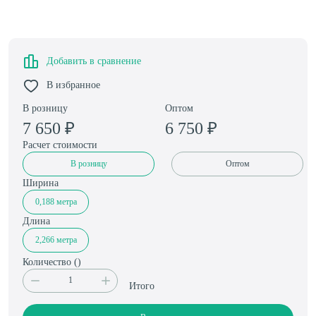
Добавить в сравнение
В избранное
В розницу
Оптом
7 650
₽
6 750
₽
Расчет стоимости
В розницу
Оптом
Ширина
0,188 метра
Длина
2,266 метра
Количество (
)
Итого