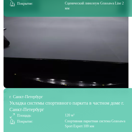
Сценический линолеум Grassawa Line 2
Покрытие:
мм
г. Санкт-Петербург
Укладка системы спортивного паркета в частном доме г.
Санкт-Петербург
120 м²
Площадь:
Спортивная паркетная система Grassawa
Покрытие:
Sport Expert 109 мм