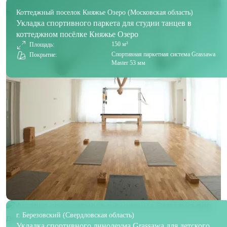
Коттеджный поселок Княжье Озеро (Московская область)
Укладка спортивного паркета для студии танцев в
коттеджном посёлке Княжье Озеро
150 м²
Площадь:
Спортивная паркетная система Grassawa
Покрытие:
Master 53 мм
г. Березовский (Свердловская область)
Укладка спортивного линолеума Grassawa для детского